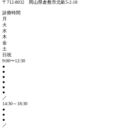
〒712-8032 岡山県倉敷市北畝5-2-18
診療時間
月
火
水
木
金
土
日祝
9:00〜12:30
●
●
●
●
●
●
／
14:30～18:30
●
●
●
／