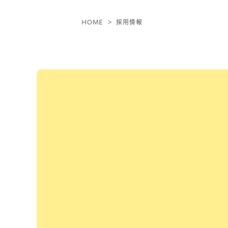
HOME
採用情報
患者様に寄り添う歯科
チームで目指していま
私たちの医院は、患者様だけでなく
す。様々な設備の導入による効率的
を全力でバックアップ。温かい人間