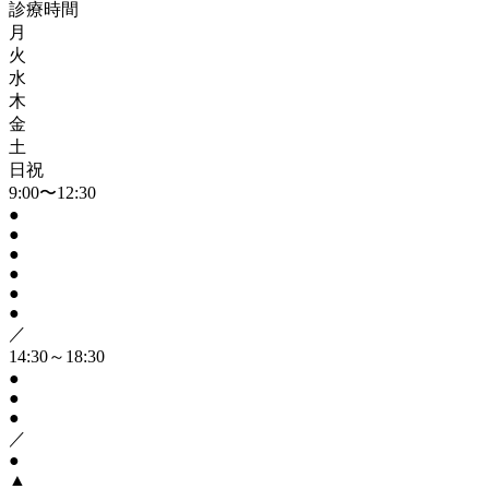
診療時間
月
火
水
木
金
土
日祝
9:00〜12:30
●
●
●
●
●
●
／
14:30～18:30
●
●
●
／
●
▲