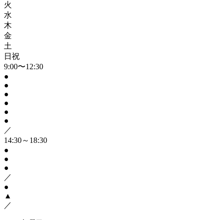
火
水
木
金
土
日祝
9:00〜12:30
●
●
●
●
●
●
／
14:30～18:30
●
●
●
／
●
▲
／